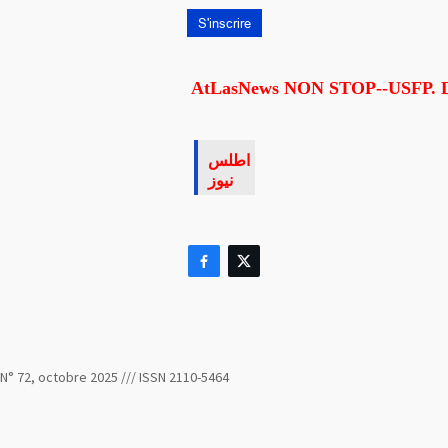
AtLasNews NON STOP--USFP. Driss L
اطلس
نيوز


N° 72, octobre 2025 /// ISSN 2110-5464