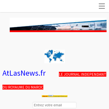
AtLasNews.fr
LE JOURNAL INDEPENDANT
DU ROYAUME DU MAROC