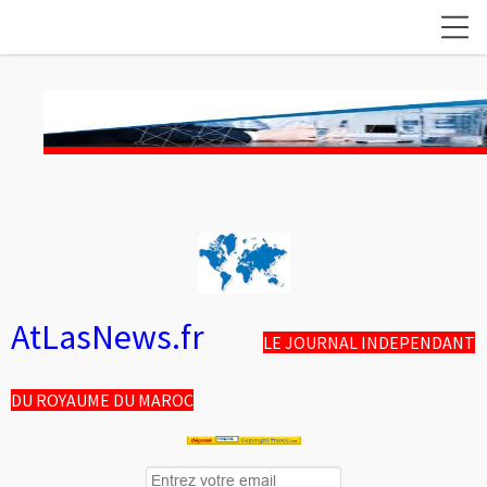
AtLasNews.fr
LE JOURNAL INDEPENDANT
DU ROYAUME DU MAROC