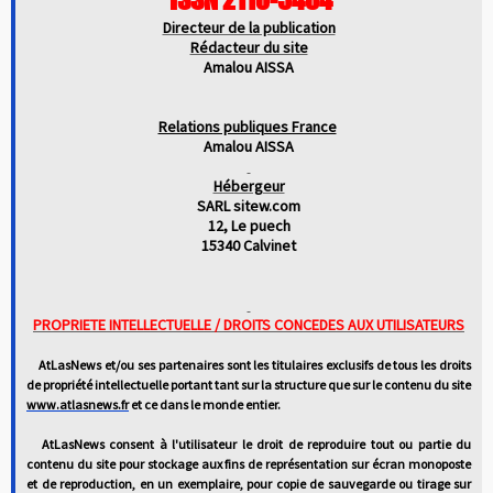
Directeur de la publication
Rédacteur du site
Amalou AISSA
Relations publiques France
Amalou AISSA
Hébergeur
SARL sitew.com
12, Le puech
15340 Calvinet
PROPRIETE INTELLECTUELLE / DROITS CONCEDES AUX UTILISATEURS
AtLasNews et/ou ses partenaires sont les titulaires exclusifs de tous les droits
de propriété intellectuelle portant tant sur la structure que sur le contenu du site
www.atlasnews.fr
et ce dans le monde entier.
AtLasNews consent à l'utilisateur le droit de reproduire tout ou partie du
contenu du site pour stockage aux fins de représentation sur écran monoposte
et de reproduction, en un exemplaire, pour copie de sauvegarde ou tirage sur